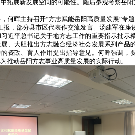
承中拓展新发展空间的可能性。
随后
参观考察
岳
阳
午，何晖主持召开
“方志赋能岳阳高质量发展”专
作汇报，部分县市区代表作交流发言。汤建军在座
和习近平总书记关于地方志工作的重要指示批示
发展、大胆推出方志融合
经济社会发展
系列产品
中的资政、育人作用提出指导意见。何晖强调，
化为推动岳阳方志事业高质量发展的实际行动。