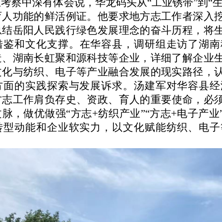
在考察中
深有体会说
，华龙码头从
“工业锈带”到
育人功能的鲜活例证。他要求地方志工作者深入
总结岳阳人民践行绿色发展理念的奋斗历程，将
借鉴和文化支撑。
在
华容县
，调研组走访了
湖南
造、湖南长虹聚和源科技等企业，详细了解企业
文化与纺织、电子等产业融合发展的现实路径，
方面的实践探索与发展诉求。汤建军对华容县经
方志工作肩负存史、资政、育人的重要使命，必
文脉，做优做强
“方志+纺织产业”“方志+电子产
转型动能和企业软实力，以文化赋能纺织、电子