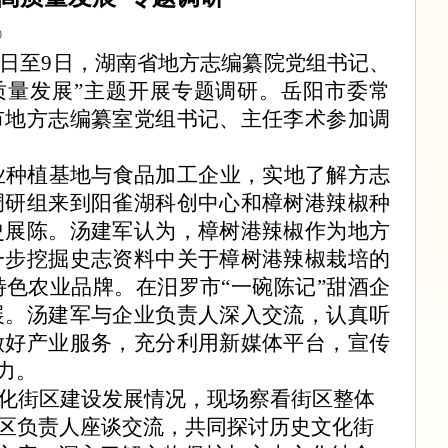
9
8日至9日，湖南省地方志编纂院党组书记、
质量发展”主题开展专题调研。岳阳市委常
市地方志编纂室党组书记、主任李术参加调
业种植基地与食品加工企业，实地了解方志
调研组来到阳雀湖科创中心和樟树港辣椒种
史展陈。汤建军
认为
，樟树港辣椒作为地方
一步挖掘史志资料中关于樟树港辣椒栽培的
特色农业品牌。
在
汨罗市
“一碗陈记”甜酒企
展。汤建军与企业负责人深入交流，认真听
做好产业服务，充分利用新媒体平台，宣传
力。
化街区建设发展情况，现场察看街区整体
街区负责人座谈交流，共同探讨历史文化街