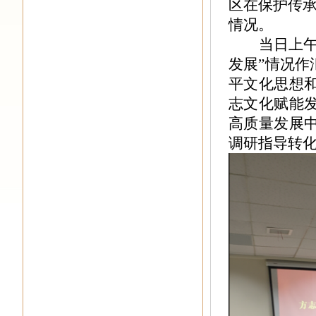
区在保护传
情况。
当日上
发展”情况
平文化思想
志文化赋能
高质量
发展
调研指导转