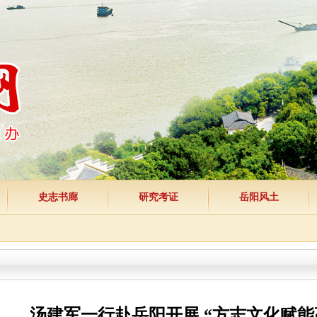
史志书廊
研究考证
岳阳风土
汤建军一行赴岳阳开展 “方志文化赋能