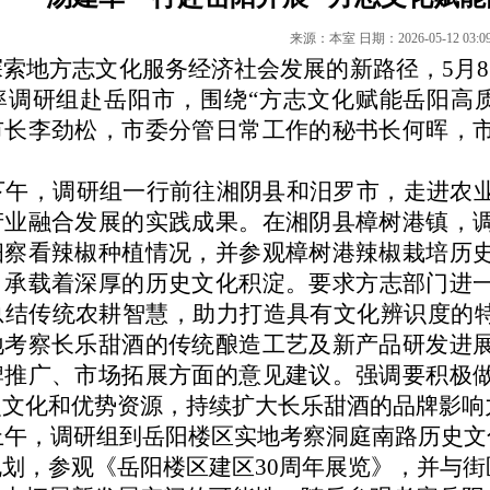
来源：本室
日期：
2026-05-12 03:0
探索地方志文化服务经济社会发展的新路径，
5月
率调研组赴岳阳市，围绕“方志文化赋能岳阳高
市长李劲松，市委分管日常工作的秘书长何晖，
日下午，调研组一行前往湘阴县和汨罗市，走进农
产业融合发展的实践成果。在湘阴县樟树港镇，
细察看辣椒种植情况，并参观樟树港辣椒栽培历
，承载着深厚的历史文化积淀。要求
方志部门
进
总结传统农耕智慧，助力打造具有文化辨识度的
地考察长乐甜酒的传统酿造工艺及新产品研发进
牌推广、市场拓展方面的意见建议。强调要积极
史文化和优势资源，持续扩大长乐甜酒的品牌影响
上午，调研组
到
岳阳楼区实地考察洞庭南路历史文
规划，参观《岳阳楼区建区
30周年展览》，并与