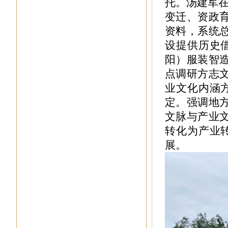
托。汤建军
变迁、资政
资料，系统
设提供历史
阳）服装智
点调研方志
业文化内涵
定。
强调
地
文脉与产业
转化为产业
展。