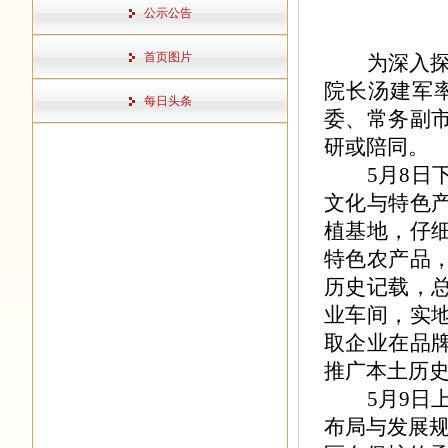
公示公告
首页图片
为深入
院长汤建军
每日头条
委、常务副
研或陪同。
5月8
文化与特色
植基地，仔
特色农产品
历史记载，
业车间，实
取企业在品
推广本土历
5月9日
布局与发展