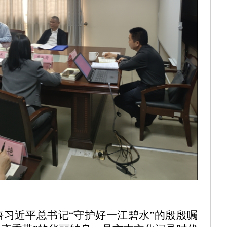
悟
习近平总书记
“守护好一江碧水”的殷殷嘱