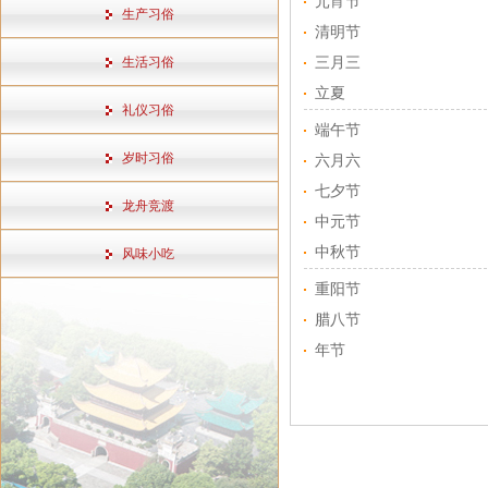
元宵节
生产习俗
清明节
生活习俗
三月三
立夏
礼仪习俗
端午节
岁时习俗
六月六
七夕节
龙舟竞渡
中元节
中秋节
风味小吃
重阳节
腊八节
年节