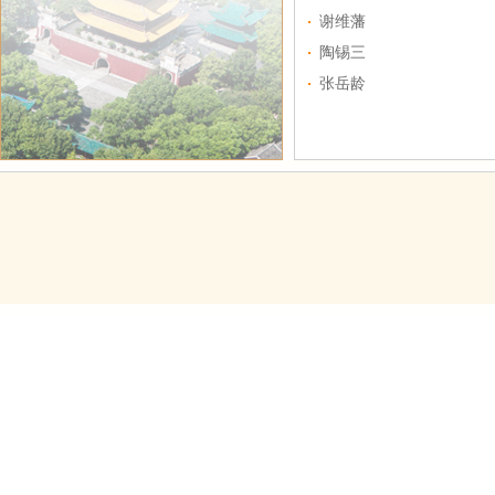
谢维藩
陶锡三
张岳龄