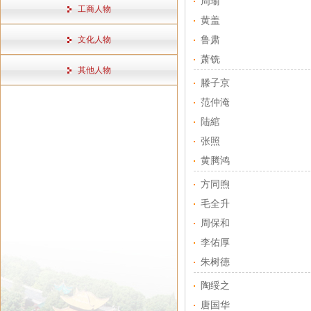
周瑜
工商人物
黄盖
文化人物
鲁肃
萧铣
其他人物
滕子京
范仲淹
陆綰
张照
黄腾鸿
方同煦
毛全升
周保和
李佑厚
朱树德
陶绥之
唐国华